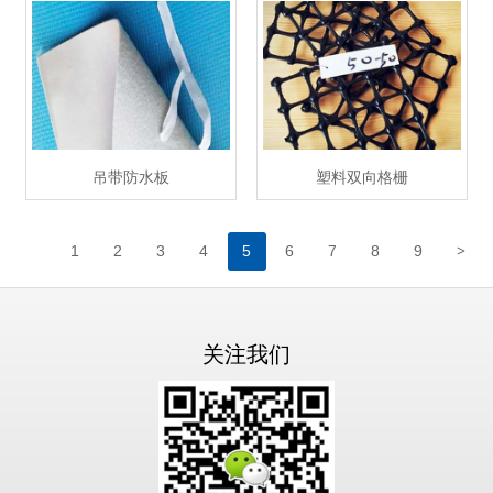
吊带防水板
塑料双向格栅
>
1
2
3
4
5
6
7
8
9
关注我们