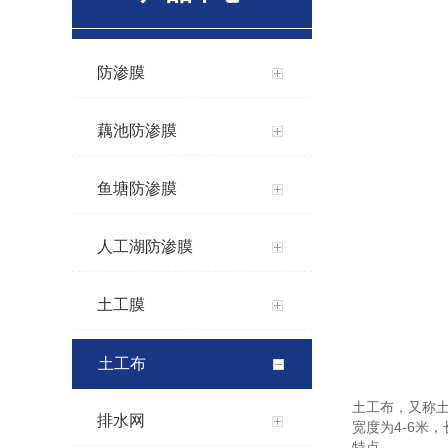
防渗膜
藕池防渗膜
鱼塘防渗膜
人工湖防渗膜
土工膜
土工布
土工布，又称
排水网
宽度为4-6米，
特点