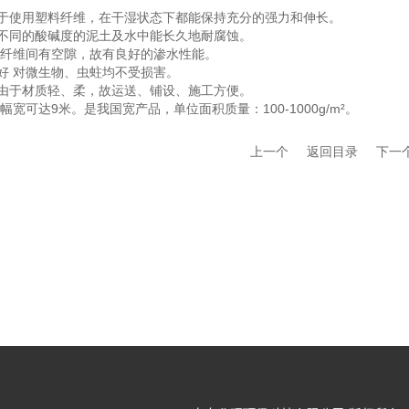
由于使用塑料纤维，在干湿状态下都能保持充分的强力和伸长。
在不同的酸碱度的泥土及水中能长久地耐腐蚀。
在纤维间有空隙，故有良好的渗水性能。
好 对微生物、虫蛀均不受损害。
，由于材质轻、柔，故运送、铺设、施工方便。
幅宽可达9米。是我国宽产品，单位面积质量：100-1000g/m²。
上一个
返回目录
下一