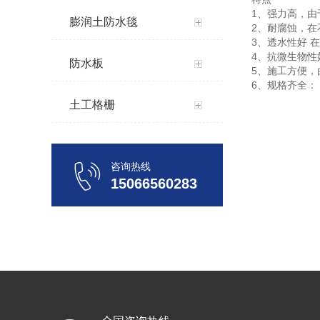
1、强力高，
膨润土防水毯
2、耐腐蚀，
3、透水性好 
4、抗微生物性
防水板
5、施工方便
6、规格齐全： 
土工格栅
咨询热线
15066560283