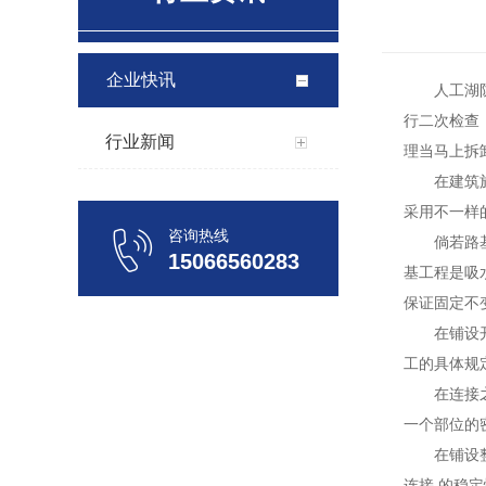
企业快讯
人工湖
行二次检查
行业新闻
理当马上拆
在建筑
采用不一样
咨询热线
倘若路
15066560283
基工程是吸
保证固定不
在铺设
工的具体规
在连接
一个部位的
在铺设
连接 的稳