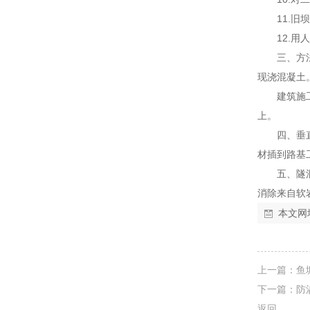
11.
12.
三、方
现浇混凝土。
建筑施
上。
四、垂
材插到路基
五、隧
消除来自软
本文网
上一篇：
鱼
下一篇：
防
返回