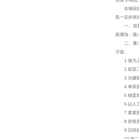
在铺设
取一定的有
一、混
面腐蚀，吸
二、重
方面。
1.做
2.双
3.兴
4.单双
5.铺
6.以
7.紧
8.折
9.旧
10.