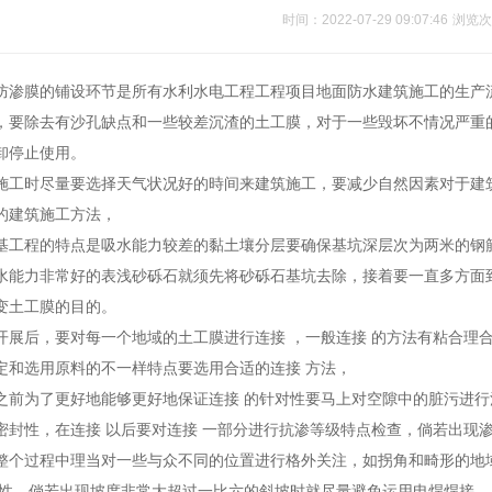
时间：2022-07-29 09:07:46
浏览次
防渗膜
的铺设环节是所有水利水电工程工程项目地面防水建筑施工的生产
，要除去有沙孔缺点和一些较差沉渣的土工膜，对于一些毁坏不情况严重
卸停止使用。
施工时尽量要选择天气状况好的時间来建筑施工，要减少自然因素对于建
的建筑施工方法，
基工程的特点是吸水能力较差的黏土壤分层要确保基坑深层次为两米的钢
水能力非常好的表浅砂砾石就须先将砂砾石基坑去除，接着要一直多方面
变土工膜的目的。
开展后，要对每一个地域的土工膜进行连接 ，一般连接 的方法有粘合理
定和选用原料的不一样特点要选用合适的连接 方法，
之前为了更好地能够更好地保证连接 的针对性要马上对空隙中的脏污进行
密封性，在连接 以后要对连接 一部分进行抗渗等级特点检查，倘若出现
整个过程中理当对一些与众不同的位置进行格外关注，如拐角和畸形的地
定性，倘若出现坡度非常大超过一比六的斜坡时就尽量避免运用电焊焊接，