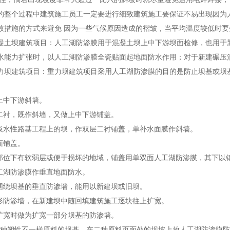
的整个过程中建筑施工员工一定要进行细致建筑施工要保证不易出现因为
效措施的方式来避免 因为一些气候原因造成的褶皱，当平均温度较低时
凝土坝建筑项目：人工湖防渗膜用于混凝土坝上中下游坝面检修，也用于
水能力扩张时，以人工湖防渗膜全瓷贴面起地面防水作用；对于新建碾压
力坝建筑项目：重力坝建筑项目采用人工湖防渗膜的目的是防止坝基或坝
为上中下游斜墙。
层二衬，既作斜墙，又做上中下游铺盖。
建吸水性路基工程上的坝，作双层二衬铺盖，单补水面膜作斜墙。
面铺盖。
盖部位下有软弱层或便于损坏的地域，铺盖用单双面人工湖防渗膜，其下以
人工湖防渗膜作垂直地面防水。
紧围绕坝基的垂直防渗墙，能用以新建坝或旧坝。
线形防渗墙，在新建坝中随回填建筑施工逐块往上扩宽。
坝扩宽时做为扩宽一部分坝基的防渗墙。
对二种朔性不一样原料的坝基，在二种原料页面处的坝坡上放人工湖防渗膜