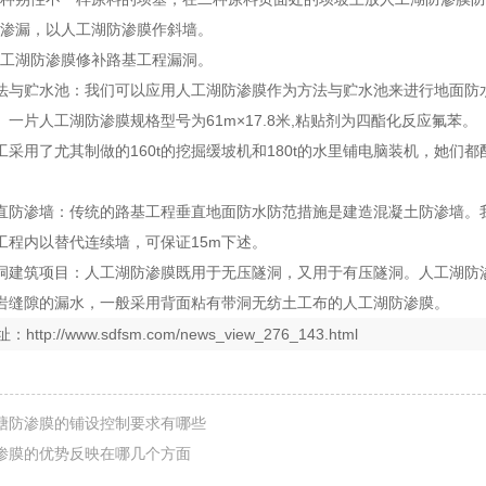
旧坝渗漏，以人工湖防渗膜作斜墙。
用人工湖防渗膜修补路基工程漏洞。
法与贮水池：我们可以应用人工湖防渗膜作为方法与贮水池来进行地面防
一片人工湖防渗膜规格型号为61m×17.8米,粘贴剂为四酯化反应氟苯。
工采用了尤其制做的160t的挖掘缓坡机和180t的水里铺电脑装机，她们都
直防渗墙：传统的路基工程垂直地面防水防范措施是建造混凝土防渗墙。
工程内以替代连续墙，可保证15m下述。
洞建筑项目：人工湖防渗膜既用于无压隧洞，又用于有压隧洞。人工湖防
岩缝隙的漏水，一般采用背面粘有带洞无纺土工布的人工湖防渗膜。
址：
http://www.sdfsm.com/news_view_276_143.html
塘防渗膜的铺设控制要求有哪些
渗膜的优势反映在哪几个方面