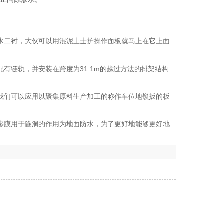
水二衬，大伙可以用混泥土士护操作面板就马上在它上面
配有链轨，并安装在跨度为31.1m的越过方法的排架结构
我们可以应用以聚集原料生产加工的称作车位地锁扳的板
渗膜用于隧洞的作用为地面防水，为了更好地能够更好地