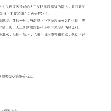
人为失误原因造成的人工湖防渗膜褶皱的情况，并且要采
要先将土工膜紧绷之后再进行刮平。
新建坝。前边一种是当老坝上中下游坝面长久性运用，表
混凝土坝，人工湖防渗膜是作上中下游坝面的好原料。
基渗水，既用于新坝，也用于旧坝修补和扩宽，包括下述
钢塑格栅或筋板碎石土。
防止间隙渗水。