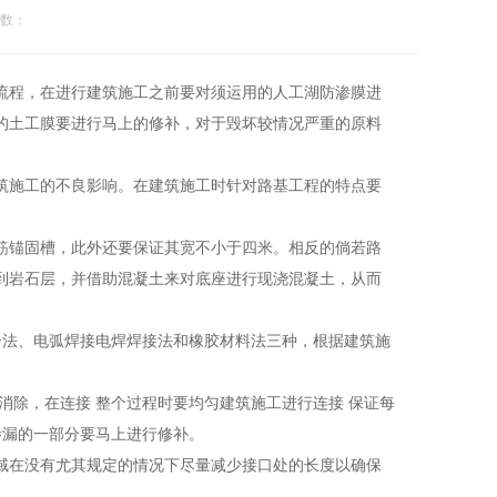
数：
流程，在进行建筑施工之前要对须运用的人工湖防渗膜进
的土工膜要进行马上的修补，对于毁坏较情况严重的原料
筑施工的不良影响。在建筑施工时针对路基工程的特点要
筋锚固槽，此外还要保证其宽不小于四米。相反的倘若路
到岩石层，并借助混凝土来对底座进行现浇混凝土，从而
合法、电弧焊接电焊焊接法和橡胶材料法三种，根据建筑施
消除，在连接 整个过程时要均匀建筑施工进行连接 保证每
渗漏的一部分要马上进行修补。
域在没有尤其规定的情况下尽量减少接口处的长度以确保