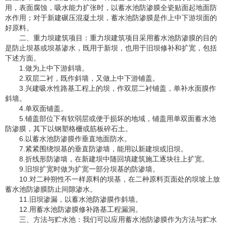
用，表面腐蚀，吸水能力扩张时，以蓄水池防渗膜全瓷贴面起地面防
水作用；对于新建碾压混凝土坝，蓄水池防渗膜是作上中下游坝面的
好原料。
二、重力坝建筑项目：重力坝建筑项目采用蓄水池防渗膜的目的
是防止坝基或坝基渗水，既用于新坝，也用于旧坝修补和扩宽，包括
下述方面。
1.做为上中下游斜墙。
2.双层二衬，既作斜墙，又做上中下游铺盖。
3.兴建吸水性路基工程上的坝，作双层二衬铺盖，单补水面膜作
斜墙。
4.单双面铺盖。
5.铺盖部位下有软弱层或便于损坏的地域，铺盖用单双面蓄水池
防渗膜，其下以钢塑格栅或筋板碎石土。
6.以蓄水池防渗膜作垂直地面防水。
7.紧紧围绕坝基的垂直防渗墙，能用以新建坝或旧坝。
8.折线形防渗墙，在新建坝中随回填建筑施工逐块往上扩宽。
9.旧坝扩宽时做为扩宽一部分坝基的防渗墙。
10.对二种朔性不一样原料的坝基，在二种原料页面处的坝坡上放
蓄水池防渗膜防止间隙渗水。
11.旧坝渗漏，以蓄水池防渗膜作斜墙。
12.用蓄水池防渗膜修补路基工程漏洞。
三、方法与贮水池：我们可以应用蓄水池防渗膜作为方法与贮水