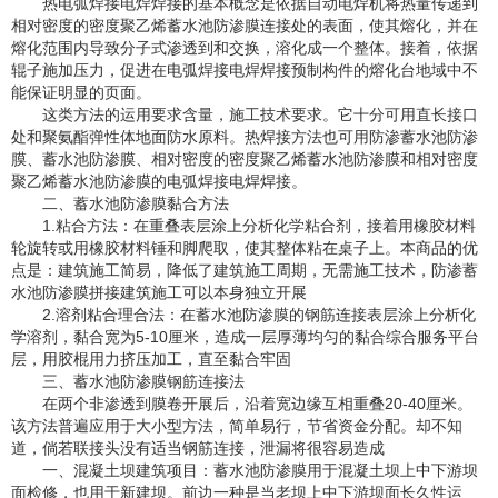
热电弧焊接电焊焊接的基本概念是依据自动电焊机将热量传递到
相对密度的密度聚乙烯蓄水池防渗膜连接处的表面，使其熔化，并在
熔化范围内导致分子式渗透到和交换，溶化成一个整体。接着，依据
辊子施加压力，促进在电弧焊接电焊焊接预制构件的熔化台地域中不
能保证明显的页面。
这类方法的运用要求含量，施工技术要求。它十分可用直长接口
处和聚氨酯弹性体地面防水原料。热焊接方法也可用防渗蓄水池防渗
膜、蓄水池防渗膜、相对密度的密度聚乙烯蓄水池防渗膜和相对密度
聚乙烯蓄水池防渗膜的电弧焊接电焊焊接。
二、蓄水池防渗膜黏合方法
1.粘合方法：在重叠表层涂上分析化学粘合剂，接着用橡胶材料
轮旋转或用橡胶材料锤和脚爬取，使其整体粘在桌子上。本商品的优
点是：建筑施工简易，降低了建筑施工周期，无需施工技术，防渗蓄
水池防渗膜拼接建筑施工可以本身独立开展
2.溶剂粘合理合法：在蓄水池防渗膜的钢筋连接表层涂上分析化
学溶剂，黏合宽为5-10厘米，造成一层厚薄均匀的黏合综合服务平台
层，用胶棍用力挤压加工，直至黏合牢固
三、蓄水池防渗膜钢筋连接法
在两个非渗透到膜卷开展后，沿着宽边缘互相重叠20-40厘米。
该方法普遍应用于大小型方法，简单易行，节省资金分配。却不知
道，倘若联接头没有适当钢筋连接，泄漏将很容易造成
一、混凝土坝建筑项目：蓄水池防渗膜用于混凝土坝上中下游坝
面检修，也用于新建坝。前边一种是当老坝上中下游坝面长久性运