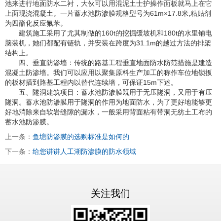
池来进行地面防水二衬，大伙可以用混泥土士护操作面板就马上在它
上面现浇混凝土。一片蓄水池防渗膜规格型号为61m×17.8米,粘贴剂
为四酯化反应氟苯。
建筑施工采用了尤其制做的160t的挖掘缓坡机和180t的水里铺电
脑装机，她们都配有链轨，并安装在跨度为31.1m的越过方法的排架
结构上。
四、垂直防渗墙：传统的路基工程垂直地面防水防范措施是建造
混凝土防渗墙。我们可以应用以聚集原料生产加工的称作车位地锁扳
的板材插到路基工程内以替代连续墙，可保证15m下述。
五、隧洞建筑项目：蓄水池防渗膜既用于无压隧洞，又用于有压
隧洞。蓄水池防渗膜用于隧洞的作用为地面防水，为了更好地能够更
好地消除来自软岩缝隙的漏水，一般采用背面粘有带洞无纺土工布的
蓄水池防渗膜。
上一条：
鱼塘防渗膜的选购标准是如何的
下一条：
给您讲讲人工湖防渗膜的防水领域
关注我们